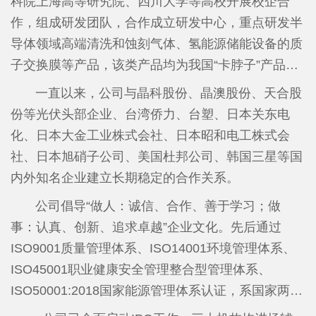
科院上海高等研究院、四川大学等高校开展校企合
新”小巨人企业、福建省企业技术中心、福建省知识
作，组成研发团队，合作成立研发中心，重点研发半
产权优势企业、福建省绿色工厂、南平市和建阳区重
导体领域高端清洗和蚀刻气体、氢能源储能设备的质
点纳税企业、南平市和建阳区创新发展优势企业等荣
子交换膜等产品，该类产品均为我国“卡脖子”产品。
誉称号，是福建省氟化工重点龙头企业和重点上市后
在建阳经济开发区精细化工园内投资建设含氟精细化
一直以来，公司与晶科股份、晶澳股份、天合股
备企业。
学品项目（省重点技改项目），重点开发半导体和新
份等光伏头部企业、台湾侨力、台塑、日本关东电
能源领域的高端含氟新材料，主要有基础氟化工原
化、日本大金工业株式会社、日本昭和电工株式会
料、湿电子化学品、含氟特种气体、含氟表面活性剂
社、日本旭硝子公司、美国杜邦公司、韩国三星等国
四个版块。计划投资10亿元，第一期于2020年5月破
内外知名企业建立长期稳定的合作关系。
土动工，于2024年底竣工，一期项目电子级氢氟酸、
公司倡导“做人：诚信、合作、善于学习；做
全氟丁基磺酰氟、全氟丁基磺酸钾、六氟丁二烯等产
事：认真、创新、追求卓越”企业文化。先后通过
品于2025年1月18日全线投产，高纯氟化氢铵项目于
ISO9001质量管理体系、ISO14001环境管理体系、
2025年9月试生产，产品质量达到国家最新标准要
ISO45001职业健康安全管理整合型管理体系、
求，一期项目，累计实现投资4.89亿元。其中，年产
ISO50001:2018国家能源管理体系认证，系国家两化
100吨六氟丁二烯的生产线成为国内第二家能够同时
融合管理体系贯标企业。目前公司取得授权15个发明