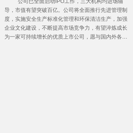
进行合成及提纯的生产商，解决国家“卡脖子”问题，
公司已全面启动IPO工作，三大机构均进场辅
专利、83个实用新型专利。参与《化工设备安全管理
年产25000吨电子级氢氟酸生产线，达到了UPSSS标
导，市值有望突破百亿。
公司将全面推行先进管理制
规范》及《高纯氟化铵溶液》两项国家标准的制定，
准，产品质量在国内处于领先地位。项目建成投产后
度，实施安全生产标准化管理和环保清洁生产，加强
并已发布。
金石氟业年销售收入将达到12亿元，年上缴税收1亿
企业文化建设，不断提高市场竞争力，有望淬炼成长
元，项目全部达产后，年销售收入将达到30亿元，年
为一家可持续增长的优质上市公司，愿与国内外各界
上缴税收达1.8亿元。
人士携手共进、合作共赢。