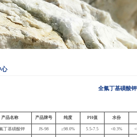
中心
全氟丁基磺酸钾
产品名称
产品牌号
纯度
PH值
水份
氟丁基磺酸钾
JS-98
≥98.0%
5.5-7.5
<0.3%
<