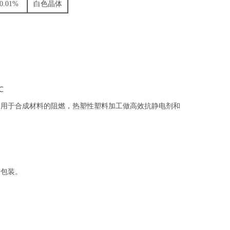
0.01%
白色晶体
℃
泛用于合成材料的阻燃，热塑性塑料加工做高效抗静电剂和
求包装。