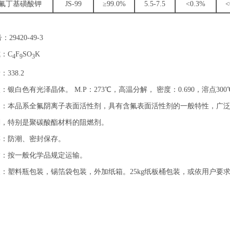
氟丁基磺酸钾
JS-99
≥99.0%
5.5-7.5
<0.3%
<
：29420-49-3
：C
F
SO
K
4
9
3
338.2
：银白色有光泽晶体。 M.P：273℃，高温分解， 密度：0.690，溶点300
途：本品系全氟阴离子表面活性剂，具有含氟表面活性剂的一般特性，广
剂，特别是聚碳酸酯材料的阻燃剂。
存：防潮、密封保存。
输：按一般化学品规定运输。
：塑料瓶包装，锡箔袋包装，外加纸箱。25kg纸板桶包装，或依用户要