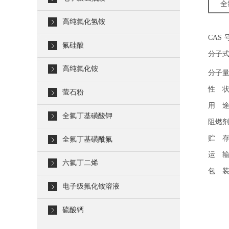
全
高纯氟化氢铵
CAS 号
氟硅酸
分子式
高纯氟化铵
分子量：
性 状
萤石粉
用 
全氟丁基磺酸钾
阻燃
贮 
全氟丁基磺酰氟
运 
六氟丁二烯
包 装
电子级氟化铵溶液
硫酸钙