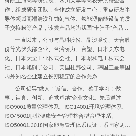
科院上海高等研究院、四川大学等高校开展校企合
新”小巨人企业、福建省企业技术中心、福建省知识
作，组成研发团队，合作成立研发中心，重点研发半
产权优势企业、福建省绿色工厂、南平市和建阳区重
导体领域高端清洗和蚀刻气体、氢能源储能设备的质
点纳税企业、南平市和建阳区创新发展优势企业等荣
子交换膜等产品，该类产品均为我国“卡脖子”产品。
誉称号，是福建省氟化工重点龙头企业和重点上市后
在建阳经济开发区精细化工园内投资建设含氟精细化
一直以来，公司与晶科股份、晶澳股份、天合股
备企业。
学品项目（省重点技改项目），重点开发半导体和新
份等光伏头部企业、台湾侨力、台塑、日本关东电
能源领域的高端含氟新材料，主要有基础氟化工原
化、日本大金工业株式会社、日本昭和电工株式会
料、湿电子化学品、含氟特种气体、含氟表面活性剂
社、日本旭硝子公司、美国杜邦公司、韩国三星等国
四个版块。计划投资10亿元，第一期于2020年5月破
内外知名企业建立长期稳定的合作关系。
土动工，于2024年底竣工，一期项目电子级氢氟酸、
公司倡导“做人：诚信、合作、善于学习；做
全氟丁基磺酰氟、全氟丁基磺酸钾、六氟丁二烯等产
事：认真、创新、追求卓越”企业文化。先后通过
品于2025年1月18日全线投产，高纯氟化氢铵项目于
ISO9001质量管理体系、ISO14001环境管理体系、
2025年9月试生产，产品质量达到国家最新标准要
ISO45001职业健康安全管理整合型管理体系、
求，一期项目，累计实现投资4.89亿元。其中，年产
ISO50001:2018国家能源管理体系认证，系国家两化
100吨六氟丁二烯的生产线成为国内第二家能够同时
融合管理体系贯标企业。目前公司取得授权15个发明