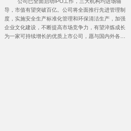
进行合成及提纯的生产商，解决国家“卡脖子”问题，
公司已全面启动IPO工作，三大机构均进场辅
专利、83个实用新型专利。参与《化工设备安全管理
年产25000吨电子级氢氟酸生产线，达到了UPSSS标
导，市值有望突破百亿。
公司将全面推行先进管理制
规范》及《高纯氟化铵溶液》两项国家标准的制定，
准，产品质量在国内处于领先地位。项目建成投产后
度，实施安全生产标准化管理和环保清洁生产，加强
并已发布。
金石氟业年销售收入将达到12亿元，年上缴税收1亿
企业文化建设，不断提高市场竞争力，有望淬炼成长
元，项目全部达产后，年销售收入将达到30亿元，年
为一家可持续增长的优质上市公司，愿与国内外各界
上缴税收达1.8亿元。
人士携手共进、合作共赢。