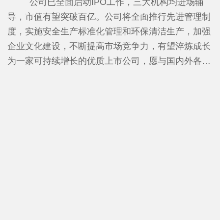
进行合成及提纯的生产商，解决国家“卡脖子”问题，
公司已全面启动IPO工作，三大机构均进场辅
专利、83个实用新型专利。参与《化工设备安全管理
年产25000吨电子级氢氟酸生产线，达到了UPSSS标
导，市值有望突破百亿。
公司将全面推行先进管理制
规范》及《高纯氟化铵溶液》两项国家标准的制定，
准，产品质量在国内处于领先地位。项目建成投产后
度，实施安全生产标准化管理和环保清洁生产，加强
并已发布。
金石氟业年销售收入将达到12亿元，年上缴税收1亿
企业文化建设，不断提高市场竞争力，有望淬炼成长
元，项目全部达产后，年销售收入将达到30亿元，年
为一家可持续增长的优质上市公司，愿与国内外各界
上缴税收达1.8亿元。
人士携手共进、合作共赢。