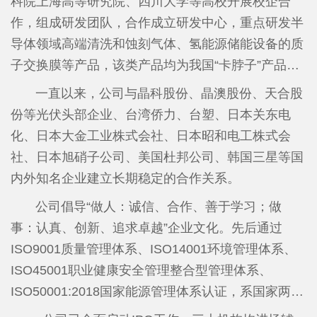
科院上海高等研究院、四川大学等高校开展校企合
新”小巨人企业、福建省企业技术中心、福建省知识
作，组成研发团队，合作成立研发中心，重点研发半
产权优势企业、福建省绿色工厂、南平市和建阳区重
导体领域高端清洗和蚀刻气体、氢能源储能设备的质
点纳税企业、南平市和建阳区创新发展优势企业等荣
子交换膜等产品，该类产品均为我国“卡脖子”产品。
誉称号，是福建省氟化工重点龙头企业和重点上市后
在建阳经济开发区精细化工园内投资建设含氟精细化
一直以来，公司与晶科股份、晶澳股份、天合股
备企业。
学品项目（省重点技改项目），重点开发半导体和新
份等光伏头部企业、台湾侨力、台塑、日本关东电
能源领域的高端含氟新材料，主要有基础氟化工原
化、日本大金工业株式会社、日本昭和电工株式会
料、湿电子化学品、含氟特种气体、含氟表面活性剂
社、日本旭硝子公司、美国杜邦公司、韩国三星等国
四个版块。计划投资10亿元，第一期于2020年5月破
内外知名企业建立长期稳定的合作关系。
土动工，于2024年底竣工，一期项目电子级氢氟酸、
公司倡导“做人：诚信、合作、善于学习；做
全氟丁基磺酰氟、全氟丁基磺酸钾、六氟丁二烯等产
事：认真、创新、追求卓越”企业文化。先后通过
品于2025年1月18日全线投产，高纯氟化氢铵项目于
ISO9001质量管理体系、ISO14001环境管理体系、
2025年9月试生产，产品质量达到国家最新标准要
ISO45001职业健康安全管理整合型管理体系、
求，一期项目，累计实现投资4.89亿元。其中，年产
ISO50001:2018国家能源管理体系认证，系国家两化
100吨六氟丁二烯的生产线成为国内第二家能够同时
融合管理体系贯标企业。目前公司取得授权15个发明