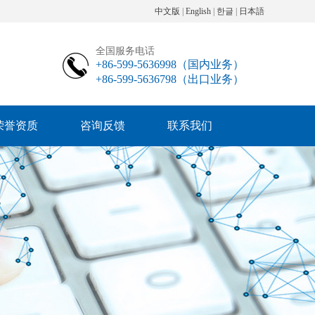
中文版
|
English
|
한글
|
日本語
全国服务电话
+86-599-5636998（国内业务）
+86-599-5636798（出口业务）
荣誉资质
咨询反馈
联系我们