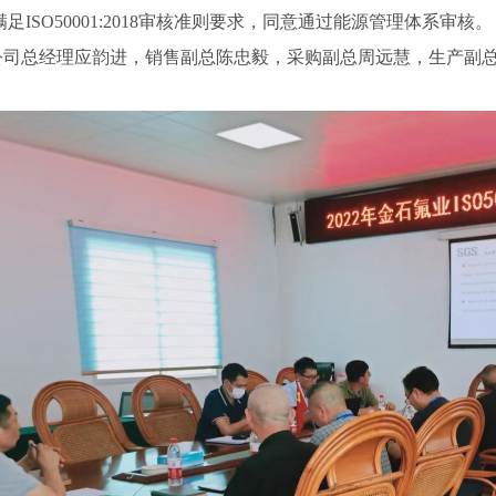
足ISO50001:2018审核准则要求，同意通过能源管理体系审核。
总经理应韵进，销售副总陈忠毅，采购副总周远慧，生产副总