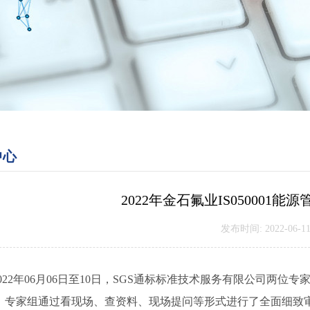
中心
2022年金石氟业IS050001
发布时间: 2022-06-1
22年06月06日至10日，SGS通标标准技术服务有限公司两位
，专家组通过看现场、查资料、现场提问等形式进行了全面细致