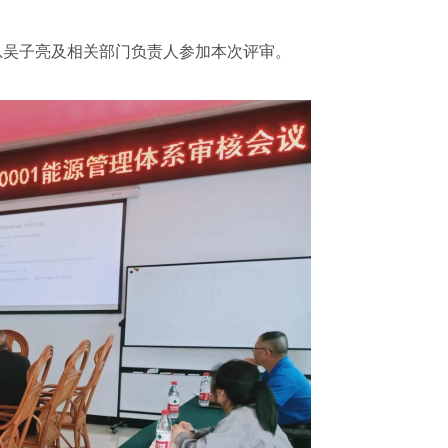
吴子亮及相关部门负责人参加本次评审。