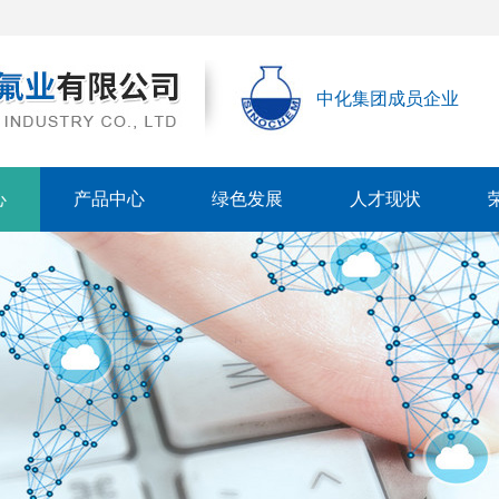
中化集团成员企业
心
产品中心
绿色发展
人才现状