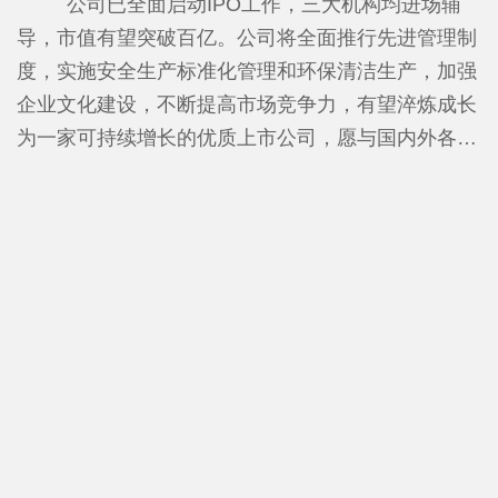
进行合成及提纯的生产商，解决国家“卡脖子”问题，
公司已全面启动IPO工作，三大机构均进场辅
专利、83个实用新型专利。参与《化工设备安全管理
年产25000吨电子级氢氟酸生产线，达到了UPSSS标
导，市值有望突破百亿。
公司将全面推行先进管理制
规范》及《高纯氟化铵溶液》两项国家标准的制定，
准，产品质量在国内处于领先地位。项目建成投产后
度，实施安全生产标准化管理和环保清洁生产，加强
并已发布。
金石氟业年销售收入将达到12亿元，年上缴税收1亿
企业文化建设，不断提高市场竞争力，有望淬炼成长
元，项目全部达产后，年销售收入将达到30亿元，年
为一家可持续增长的优质上市公司，愿与国内外各界
上缴税收达1.8亿元。
人士携手共进、合作共赢。