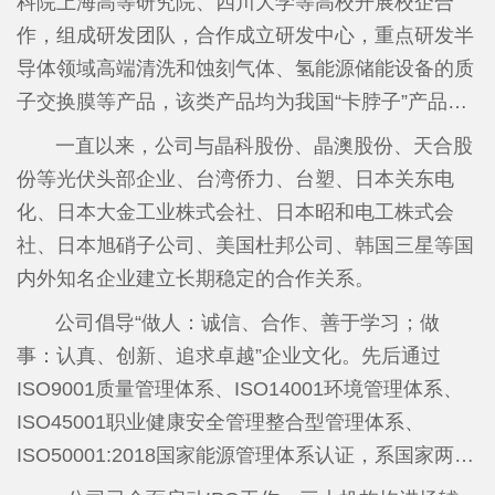
科院上海高等研究院、四川大学等高校开展校企合
新”小巨人企业、福建省企业技术中心、福建省知识
作，组成研发团队，合作成立研发中心，重点研发半
产权优势企业、福建省绿色工厂、南平市和建阳区重
导体领域高端清洗和蚀刻气体、氢能源储能设备的质
点纳税企业、南平市和建阳区创新发展优势企业等荣
子交换膜等产品，该类产品均为我国“卡脖子”产品。
誉称号，是福建省氟化工重点龙头企业和重点上市后
在建阳经济开发区精细化工园内投资建设含氟精细化
一直以来，公司与晶科股份、晶澳股份、天合股
备企业。
学品项目（省重点技改项目），重点开发半导体和新
份等光伏头部企业、台湾侨力、台塑、日本关东电
能源领域的高端含氟新材料，主要有基础氟化工原
化、日本大金工业株式会社、日本昭和电工株式会
料、湿电子化学品、含氟特种气体、含氟表面活性剂
社、日本旭硝子公司、美国杜邦公司、韩国三星等国
四个版块。计划投资10亿元，第一期于2020年5月破
内外知名企业建立长期稳定的合作关系。
土动工，于2024年底竣工，一期项目电子级氢氟酸、
公司倡导“做人：诚信、合作、善于学习；做
全氟丁基磺酰氟、全氟丁基磺酸钾、六氟丁二烯等产
事：认真、创新、追求卓越”企业文化。先后通过
品于2025年1月18日全线投产，高纯氟化氢铵项目于
ISO9001质量管理体系、ISO14001环境管理体系、
2025年9月试生产，产品质量达到国家最新标准要
ISO45001职业健康安全管理整合型管理体系、
求，一期项目，累计实现投资4.89亿元。其中，年产
ISO50001:2018国家能源管理体系认证，系国家两化
100吨六氟丁二烯的生产线成为国内第二家能够同时
融合管理体系贯标企业。目前公司取得授权15个发明