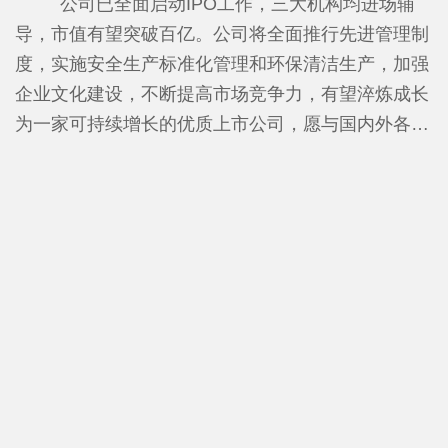
进行合成及提纯的生产商，解决国家“卡脖子”问题，
公司已全面启动IPO工作，三大机构均进场辅
专利、83个实用新型专利。参与《化工设备安全管理
年产25000吨电子级氢氟酸生产线，达到了UPSSS标
导，市值有望突破百亿。
公司将全面推行先进管理制
规范》及《高纯氟化铵溶液》两项国家标准的制定，
准，产品质量在国内处于领先地位。项目建成投产后
度，实施安全生产标准化管理和环保清洁生产，加强
并已发布。
金石氟业年销售收入将达到12亿元，年上缴税收1亿
企业文化建设，不断提高市场竞争力，有望淬炼成长
元，项目全部达产后，年销售收入将达到30亿元，年
为一家可持续增长的优质上市公司，愿与国内外各界
上缴税收达1.8亿元。
人士携手共进、合作共赢。