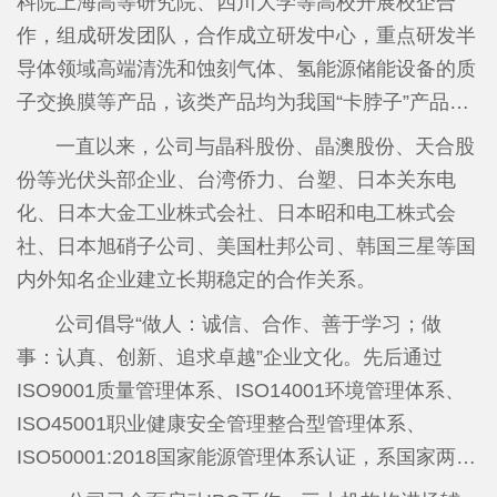
科院上海高等研究院、四川大学等高校开展校企合
新”小巨人企业、福建省企业技术中心、福建省知识
作，组成研发团队，合作成立研发中心，重点研发半
产权优势企业、福建省绿色工厂、南平市和建阳区重
导体领域高端清洗和蚀刻气体、氢能源储能设备的质
点纳税企业、南平市和建阳区创新发展优势企业等荣
子交换膜等产品，该类产品均为我国“卡脖子”产品。
誉称号，是福建省氟化工重点龙头企业和重点上市后
在建阳经济开发区精细化工园内投资建设含氟精细化
一直以来，公司与晶科股份、晶澳股份、天合股
备企业。
学品项目（省重点技改项目），重点开发半导体和新
份等光伏头部企业、台湾侨力、台塑、日本关东电
能源领域的高端含氟新材料，主要有基础氟化工原
化、日本大金工业株式会社、日本昭和电工株式会
料、湿电子化学品、含氟特种气体、含氟表面活性剂
社、日本旭硝子公司、美国杜邦公司、韩国三星等国
四个版块。计划投资10亿元，第一期于2020年5月破
内外知名企业建立长期稳定的合作关系。
土动工，于2024年底竣工，一期项目电子级氢氟酸、
公司倡导“做人：诚信、合作、善于学习；做
全氟丁基磺酰氟、全氟丁基磺酸钾、六氟丁二烯等产
事：认真、创新、追求卓越”企业文化。先后通过
品于2025年1月18日全线投产，高纯氟化氢铵项目于
ISO9001质量管理体系、ISO14001环境管理体系、
2025年9月试生产，产品质量达到国家最新标准要
ISO45001职业健康安全管理整合型管理体系、
求，一期项目，累计实现投资4.89亿元。其中，年产
ISO50001:2018国家能源管理体系认证，系国家两化
100吨六氟丁二烯的生产线成为国内第二家能够同时
融合管理体系贯标企业。目前公司取得授权15个发明