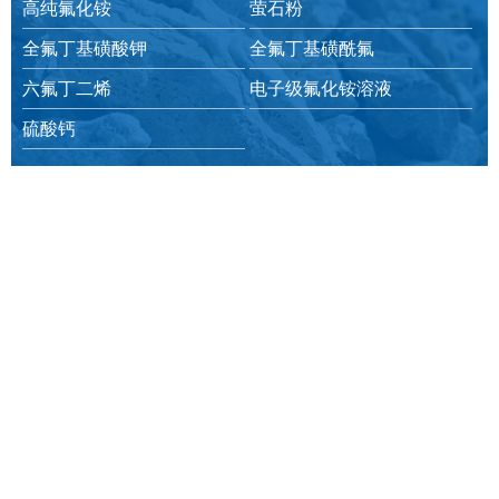
高纯氟化铵
萤石粉
全氟丁基磺酸钾
全氟丁基磺酰氟
六氟丁二烯
电子级氟化铵溶液
硫酸钙