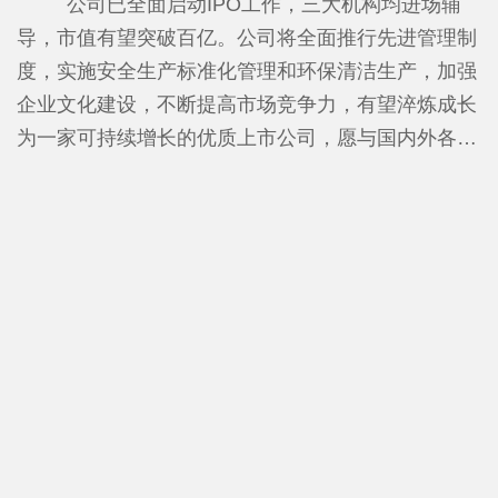
进行合成及提纯的生产商，解决国家“卡脖子”问题，
公司已全面启动IPO工作，三大机构均进场辅
专利、83个实用新型专利。参与《化工设备安全管理
年产25000吨电子级氢氟酸生产线，达到了UPSSS标
导，市值有望突破百亿。
公司将全面推行先进管理制
规范》及《高纯氟化铵溶液》两项国家标准的制定，
准，产品质量在国内处于领先地位。项目建成投产后
度，实施安全生产标准化管理和环保清洁生产，加强
并已发布。
金石氟业年销售收入将达到12亿元，年上缴税收1亿
企业文化建设，不断提高市场竞争力，有望淬炼成长
元，项目全部达产后，年销售收入将达到30亿元，年
为一家可持续增长的优质上市公司，愿与国内外各界
上缴税收达1.8亿元。
人士携手共进、合作共赢。