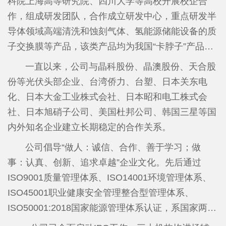
科院上海高等研究院、四川大学等高校开展校企合
新”小巨人企业、福建省企业技术中心、福建省知识
作，组成研发团队，合作成立研发中心，重点研发半
产权优势企业、福建省绿色工厂、南平市和建阳区重
导体领域高端清洗和蚀刻气体、氢能源储能设备的质
点纳税企业、南平市和建阳区创新发展优势企业等荣
子交换膜等产品，该类产品均为我国“卡脖子”产品。
誉称号，是福建省氟化工重点龙头企业和重点上市后
在建阳经济开发区精细化工园内投资建设含氟精细化
一直以来，公司与晶科股份、晶澳股份、天合股
备企业。
学品项目（省重点技改项目），重点开发半导体和新
份等光伏头部企业、台湾侨力、台塑、日本关东电
能源领域的高端含氟新材料，主要有基础氟化工原
化、日本大金工业株式会社、日本昭和电工株式会
料、湿电子化学品、含氟特种气体、含氟表面活性剂
社、日本旭硝子公司、美国杜邦公司、韩国三星等国
四个版块。计划投资10亿元，第一期于2020年5月破
内外知名企业建立长期稳定的合作关系。
土动工，于2024年底竣工，一期项目电子级氢氟酸、
公司倡导“做人：诚信、合作、善于学习；做
全氟丁基磺酰氟、全氟丁基磺酸钾、六氟丁二烯等产
事：认真、创新、追求卓越”企业文化。先后通过
品于2025年1月18日全线投产，高纯氟化氢铵项目于
ISO9001质量管理体系、ISO14001环境管理体系、
2025年9月试生产，产品质量达到国家最新标准要
ISO45001职业健康安全管理整合型管理体系、
求，一期项目，累计实现投资4.89亿元。其中，年产
ISO50001:2018国家能源管理体系认证，系国家两化
100吨六氟丁二烯的生产线成为国内第二家能够同时
融合管理体系贯标企业。目前公司取得授权15个发明